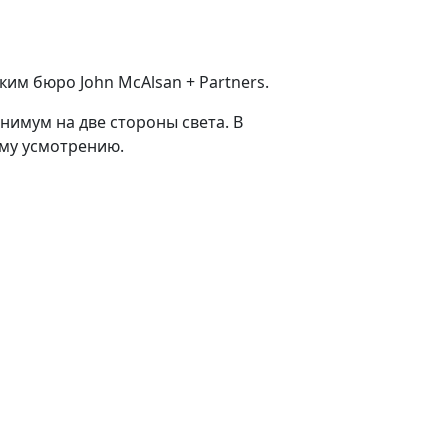
м бюро John McAlsan + Partners.
инимум на две стороны света. В
ему усмотрению.