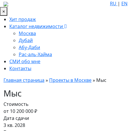
RU
|
EN
×
Хит продаж
Каталог недвижимости
Москва
Дубай
Абу-Даби
Рас-аль-Хайма
СМИ обо мне
Контакты
Главная страница
»
Проекты в Москве
»
Мыс
Мыс
Стоимость
от 10 200 000 ₽
Дата сдачи
3 кв. 2028