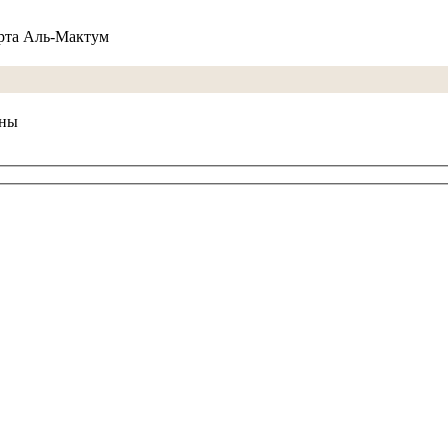
орта Аль-Мактум
ены