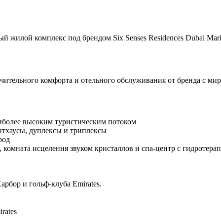
илой комплекс под брендом Six Senses Residences Dubai Marin
чительного комфорта и отельного обслуживания от бренда с мир
аиболее высоким туристическим потоком
ентхаусы, дуплексы и триплексы
род
, комната исцеления звуком кристаллов и спа-центр с гидротер
арбор и гольф-клуба Emirates.
irates